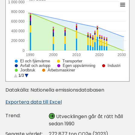
1 000 000
800 000
600 000
400 000
200 000
0
1990
2000
2010
2020
2030
El och fjärrvärme
Transporter
Avfall och avlopp
Egen uppvärmning
Industri
Jordbruk
Arbetsmaskiner
Produktanvändning
Nationellt etappmål
1/3
Lokalt mål
Datakälla: Nationella emissionsdatabasen
Exportera data till Excel
Trend:
Utvecklingen går åt rätt håll
sedan 1990
Senaste värdet:
272
877
ton CO2e (2023)