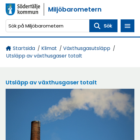
Gå direkt till sidans innehåll
Miljöbarometern
Sök
Startsida
/
Klimat
/
Växthusgasutsläpp
/
Utsläpp av växthusgaser totalt
Utsläpp av växthusgaser totalt